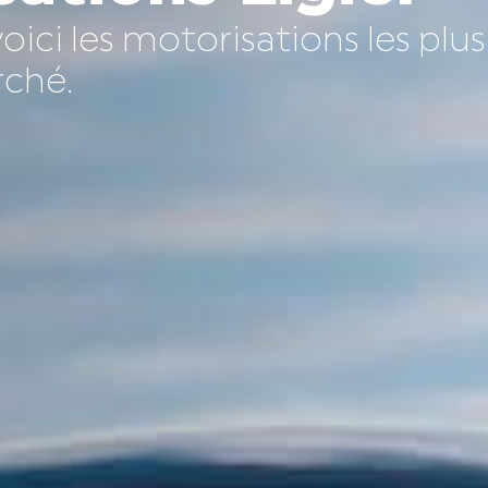
oici les motorisations les plus
ché.