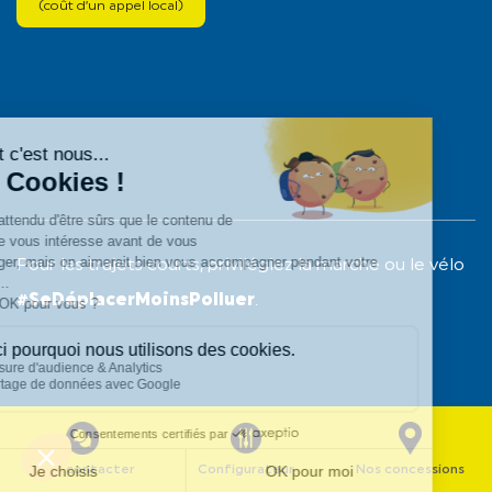
(coût d’un appel local)
Pour les trajets courts, privilégiez la marche ou le vélo
#SeDéplacerMoinsPolluer
.
Nous contacter
Configurateur
Nos concessions