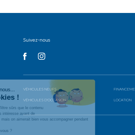
Suivez-nous
YouTube
YouTube
VÉHICULES NEUFS
FINANCEME
VÉHICULES D’OCCASION
LOCATION