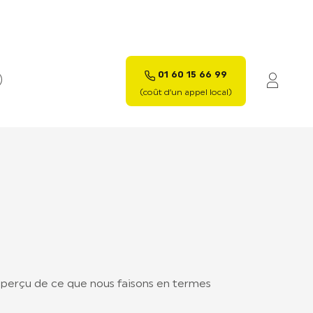
01 60 15 66 99
Mon c
(coût d’un appel local)
 aperçu de ce que nous faisons en termes